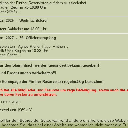
dition der Finther Reservisten auf dem Aussiedlerhof
tädter.
Beginn ab 18:00 Uhr
dene Gäste
-
Dez. 2026 - Weihnachtsfeier
urant Babbelnit.um 18:00 Uhr
Jan. 2027 - 35. Offiziersempfang
servisten - Agnes-Pfeifer-Haus, Finthen -,
45 Uhr / Beginn ab 18.33 Uhr.
dene Gäste
-
für den Stammtisch werden gesondert bekannt gegeben!
nd Ergänzungen vorbehalten!!
!
ie Homepage der Finther Reservisten regelmäßig besuchen!
bittet alle Mitglieder und Freunde um rege Beteiligung, sowie auch die 
ei deren Festen zu unterstützen.
 08.03.2026
eservisten 1969 e.V.
ell für den Betrieb der Seite, während andere uns helfen, diese Websi
 beachten Sie, dass bei einer Ablehnung womöglich nicht mehr alle Fun